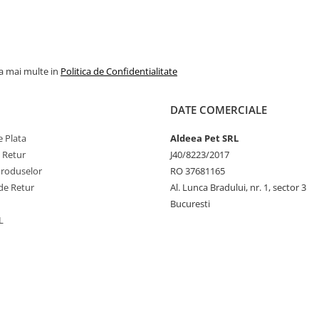
antioxidanți: extract de ro
extracte de tocoferol din 
vegetale (1b306(i)), ag
la mai multe in
Politica de Confidentialitate
antiaglomerant: clinoptilo
origine sedimentară (1g
DATE COMERCIALE
Componente analitic
 Plata
Aldeea Pet SRL
proteine brute – 24 %, fibr
e Retur
J40/8223/2017
– 3 %, grăsimi brute – 1
Produselor
RO 37681165
cenușă brută – 9,3 %, calci
de Retur
Al. Lunca Bradului, nr. 1, sector 3
%, fosfor – 1 %, potasiu –
Bucuresti
sodiu – 0,35 %, acizi gr
Omega-3 – 0,42 %, acizi 
L
Omega-6 – 3,03 %. A se p
într-un loc răcoros și us
temperatura nu trebui
depășească +25 ⁰C.