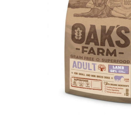
Orijen
Platinum
Prestige
Hrana umeda
Recompense caini
Jucarii
Accesorii
Batoane branza Yak
Castroane si Dozatoare
Culcusuri
Custi si Genti de Transport
Diete veterinare
Hainute
Inghetata
Lemne si coarne de cerb sau