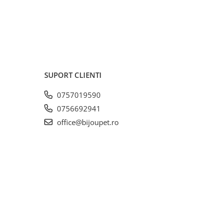
zmarin,
uleiuri
ent
lit de
568).
SUPORT CLIENTI
e:
0757019590
e brute
0756692941
3 %,
u – 1,4
office@bijoupet.ro
 0,6 %,
ași
grași
ăstra
cat -
e să