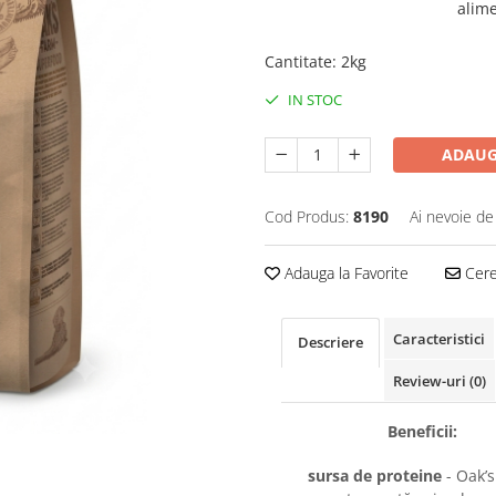
alime
Cantitate
:
2kg
IN STOC
ADAUG
Cod Produs:
8190
Ai nevoie de
Adauga la Favorite
Cere 
Caracteristici
Descriere
Review-uri
(0)
Beneficii:
sursa de proteine
- Oak’