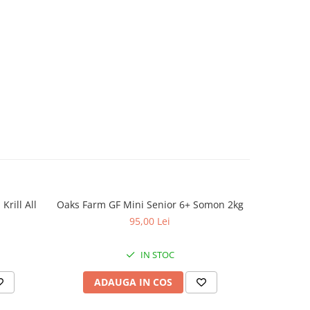
e bere,
aride
), ceai
 uscate
itivi:
00 UI,
00 UI,
0 mg,
lfat de
3) – 50
idru
rill All
Oaks Farm GF Mini Senior 6+ Somon 2kg
Oaks Farm
e cupru
95,00 Lei
 5 mg,
idrat
e zinc
IN STOC
05) ,
0,1 mg.
ADAUGA IN COS
AD