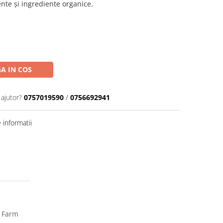
nte și ingrediente organice.
A IN COS
 ajutor?
0757019590
/
0756692941
informatii
s Farm