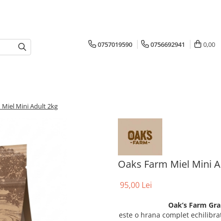
0757019590
0756692941
0,00
Miel Mini Adult 2kg
Oaks Farm Miel Mini A
95,00 Lei
Oak’s Farm Gra
este o hrana complet echilibra