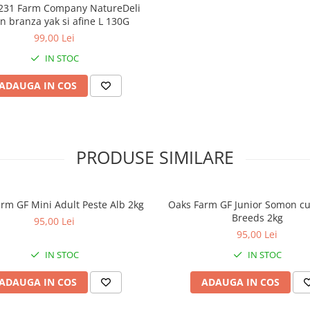
231 Farm Company NatureDeli
sfecla de zahar, drojdie d
n branza yak si afine L 130G
celuloza, fructooligozah
99,00 Lei
(FOS), fructe de acai (0,1 %
verde ( 0,05 %), galbenele
IN STOC
(0,02 %).
ADAUGA IN COS
Aditivi/1 kg: aditivi nutr
vitamina A (3a672a) – 180
vitamina D3 (3a671) – 15
vitamina E (3a700) – 53
PRODUSE SIMILARE
biotină (3a880) – 1 mg, su
fier (II) monohidrat ( 3b10
mg, iodat de calciu anh
rm GF Mini Adult Peste Alb 2kg
Oaks Farm GF Junior Somon cu K
(3b202) – 1,5 mg, sulfat d
Breeds 2kg
95,00 Lei
(II) pentahidrat (3b405) –
95,00 Lei
sulfat manganos monoh
(3b503) – 20 mg, sulfat d
IN STOC
IN STOC
monohidrat (3b605) – 3b6
ADAUGA IN COS
selenit de sodiu (3b801) – 
ADAUGA IN COS
Aditivi tehnologici: