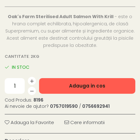
Oak's Farm Sterilised Adult Salmon With Krill
- este o
hrana complet echilibrata, hipoalergenica, de clasă
Superpremium, cu super alimente și ingrediente organice.
Acest aliment este destinat controlului greutății la pisicile
predispuse la obezitate.
CANTITATE
:
2KG
IN STOC
Adauga in cos
Cod Produs:
8196
Ai nevoie de ajutor?
0757019590
/
0756692941
Adauga la Favorite
Cere informatii