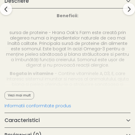
Descriere
Beneficii:
sursa de proteine - Hrana Oak’s Farm este creată prin
alegerea numai a ingredientelor naturale de cea mai
înaltă calitate. Principala sursă de proteine din alimente
este somonul. Este bogat în acizi Omega-3 pentru a
menține pielea sănătoasă și blana strălucitoare si pentru
a îmbunătăți funcția creierului. Somonul este ușor de
digerat și nu provoacă reacții alergice.
Bogata in vitamine
- Contine vitaminele A, D3, E, care
intaresc sistemul imunitar si nervos al animalutului, ajuta
blana si pielea oferindu-le o stralucire sanatoasa si
naturala.
Vezi mai mult
Informatii conformitate produs
Ingrediente:
Caracteristici
somon 47% (uscat si macinat fin), fulgi de cartofi, proteine
de mazare, mazare, cartof dulce (cartof dulce), grasime
Review-uri
de pasare, faina de krill (min. 4%), felii de sfecla de zahar,
(0)