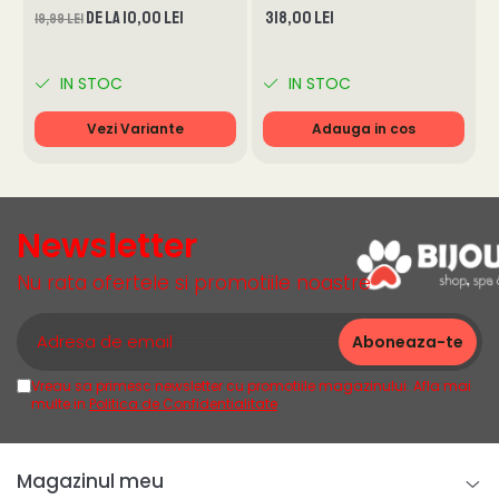
clinoptilolit de origine sedimentară (1g568).
de la 10,00 Lei
318,00 Lei
19,99 Lei
Componente analitice:
IN STOC
IN STOC
Vezi Variante
Adauga in cos
proteină brută - 31%, fibre brute - 3,3%, grăsimi brute - 11%,
cenușă brută - 9%, calciu - 1,2%, fosfor - 0,9%, potasiu - 0,7%,
sodiu - 0,45%, magneziu - 0,06 %, acizi grași Omega-3 - 1%,
acizi grași Omega-6 - 2,44%.
A se păstra într-un loc răcoros și uscat - temperatura nu
Newsletter
trebuie să depășească +25 ⁰C.
Nu rata ofertele si promotiile noastre
Vreau sa primesc newsletter cu promotiile magazinului. Afla mai
multe in
Politica de Confidentialitate
Magazinul meu