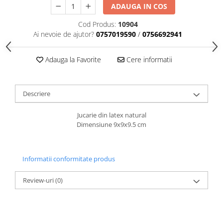
caprior
ADAUGA IN COS
Lese, Zgarzi & Hamuri
Cod Produs:
10904
Perii si Piepteni
Ai nevoie de ajutor?
0757019590
/
0756692941
Produse Igiena si Ingrijire
Adauga la Favorite
Cere informatii
Saltele cu efect de racire
Suplimente
Descriere
Jucarie din latex natural
Dimensiune 9x9x9.5 cm
Informatii conformitate produs
Review-uri
(0)