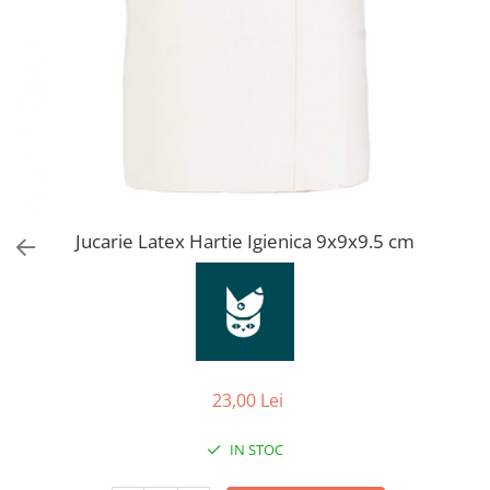
Orijen
Platinum
Prestige
Hrana umeda
Recompense caini
Jucarii
Accesorii
Batoane branza Yak
Jucarie Latex Hartie Igienica 9x9x9.5 cm
Castroane si Dozatoare
Culcusuri
Custi si Genti de Transport
Diete veterinare
23,00 Lei
Hainute
Inghetata
IN STOC
Lemne si coarne de cerb sau