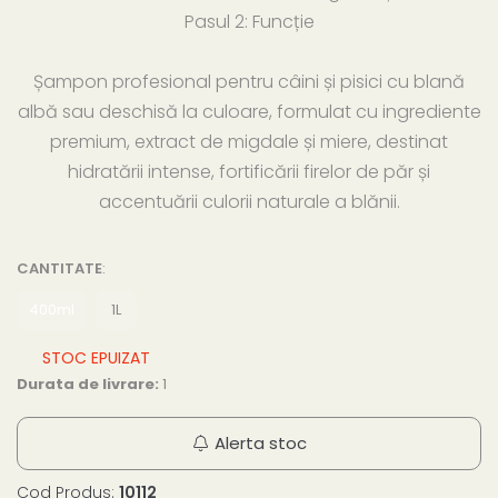
Pasul 2: Funcție
Șampon profesional pentru câini și pisici cu blană
albă sau deschisă la culoare, formulat cu ingrediente
premium, extract de migdale și miere, destinat
hidratării intense, fortificării firelor de păr și
accentuării culorii naturale a blănii.
CANTITATE
:
400ml
1L
STOC EPUIZAT
Durata de livrare:
1
Alerta stoc
Cod Produs:
10112