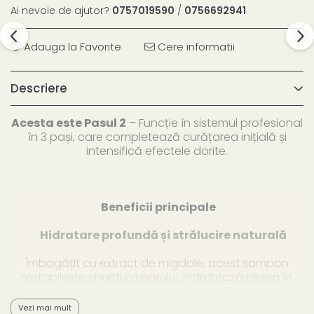
Ai nevoie de ajutor?
0757019590
/
0756692941
Adauga la Favorite
Cere informatii
Descriere
Acesta este Pasul 2
– Funcție în sistemul profesional
în 3 pași, care completează curățarea inițială și
intensifică efectele dorite.
Beneficii principale
Hidratare profundă și strălucire naturală
Îmbogățit cu extract de migdale, acest șampon
restabilește structura părului, hidratează pielea în
profunzime și oferă blănii un luciu sănătos și
mătăsos.
Vezi mai mult