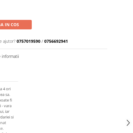
A IN COS
e ajutor?
0757019590
/
0756692941
informatii
 4 ori
ea sa.
oate fi
i - vara
i, iar
ariei si
inat
se.