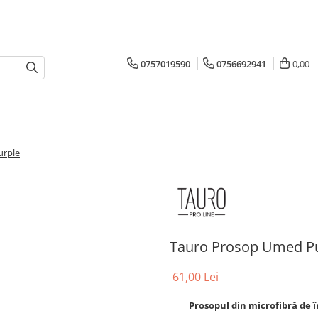
0757019590
0756692941
0,00
urple
Tauro Prosop Umed P
61,00 Lei
Prosopul din microfibră de î