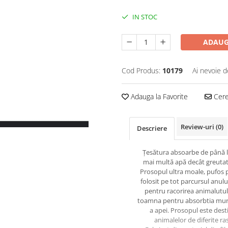
IN STOC
ADAUG
Cod Produs:
10179
Ai nevoie d
Adauga la Favorite
Cere 
Review-uri
(0)
Descriere
Țesătura absoarbe de până la
mai multă apă decât greutat
Prosopul ultra moale, pufos p
folosit pe tot parcursul anulu
pentru racorirea animalutulu
toamna pentru absorbtia murd
a apei. Prosopul este dest
animalelor de diferite ra