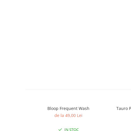
caprior
Lese, Zgarzi & Hamuri
Perii si Piepteni
Produse Igiena si Ingrijire
Saltele cu efect de racire
Suplimente
Bloop Frequent Wash
Tauro P
de la 49,00 Lei
IN STOC