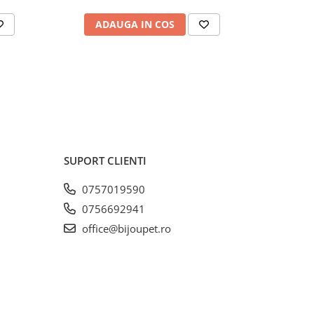
ADAUGA IN COS
V
SUPORT CLIENTI
0757019590
0756692941
office@bijoupet.ro