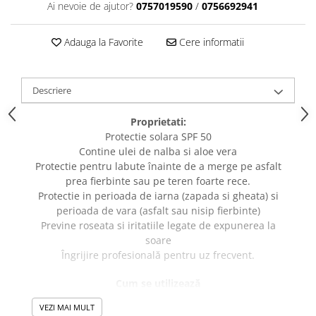
caprior
Ai nevoie de ajutor?
0757019590
/
0756692941
Lese, Zgarzi & Hamuri
Adauga la Favorite
Cere informatii
Perii si Piepteni
Produse Igiena si Ingrijire
Saltele cu efect de racire
Descriere
Suplimente
Proprietati:
Protectie solara SPF 50
Contine ulei de nalba si aloe vera
Protectie pentru labute înainte de a merge pe asfalt
prea fierbinte sau pe teren foarte rece.
Protectie in perioada de iarna (zapada si gheata) si
perioada de vara (asfalt sau nisip fierbinte)
Previne roseata si iritatiile legate de expunerea la
soare
Îngrijire profesională pentru uz frecvent.
Cum se utilizează
Intinde crema hidratanta protectoare pe pernutesi
VEZI MAI MULT
nasu si maseaza usor. Repetați de 2 până la 3 ori pe