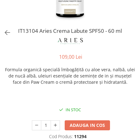
Orijen
Platinum
Prestige
Hrana umeda
IT13104 Aries Crema Labute SPF50 - 60 ml
Recompense caini
Jucarii
109,00 Lei
Accesorii
Batoane branza Yak
Formula organică specială îmbogățită cu aloe vera, nalbă, ulei
de nucă albă, uleiuri esențiale de semințe de in și mușețel
Castroane si Dozatoare
face din Paw Cream o cremă protectoare și hidratantă.
Culcusuri
Custi si Genti de Transport
Diete veterinare
IN STOC
Hainute
Inghetata
ADAUGA IN COS
Lemne si coarne de cerb sau
Cod Produs:
11294