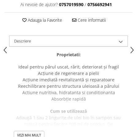
caprior
Ai nevoie de ajutor?
0757019590
/
0756692941
Lese, Zgarzi & Hamuri
Perii si Piepteni
Adauga la Favorite
Cere informatii
Produse Igiena si Ingrijire
Saltele cu efect de racire
Descriere
Suplimente
Proprietati:
Ideal pentru părul uscat, rărit, deteriorat și fragil
Acțiune de regenerare a pielii
Acțiune imediată revitalizantă și reparatoare
Reechilibrare pentru structura uleioasă a părului
Actiune nutritiva, hidratanta si conditionanta
Absorbție rapidă
Cum se utilizează
Adaugă 1 sau 2 lingurițe de ulei bio în șampon sau
mască pentru fiecare 100 ml de produs. De
asemenea, excelent pentru tratamente spa. Dacă
VEZI MAI MULT
este necesar, utilizați-l ca pre-tratament direct pe