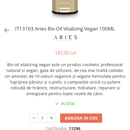
Orijen
Platinum
Prestige
Hrana umeda
IT13103 Aries Bio Oil Vitalizing Vegan 100ML
Recompense caini
Jucarii
187,00 Lei
Accesorii
Batoane branza Yak
Bio oil vitalizing vegan este un produs cosmetic profesional
natural și vegan, gata de utilizare, de cea mai înaltă calitate.
Castroane si Dozatoare
Un amestec de 19 uleiuri organice și vegane formulate pentru
Culcusuri
îngrijirea părului și a pielii; o compoziție unică cu putere
ridicată de hrănire, restructurare, hidratare, reparare și
Custi si Genti de Transport
energizare pentru toate rasele de câini.
Diete veterinare
IN STOC
Hainute
Inghetata
ADAUGA IN COS
Lemne si coarne de cerb sau
Cod Produs:
11296