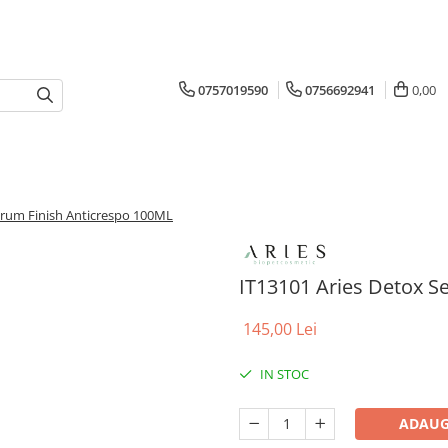
0757019590
0756692941
0,00
erum Finish Anticrespo 100ML
IT13101 Aries Detox S
145,00 Lei
IN STOC
ADAUG