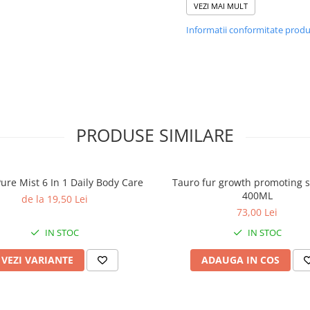
VEZI MAI MULT
de curățare care purifi
calmează și detoxifică t
Informatii conformitate prod
tipurile de piele, chiar și 
sensibilă.Prin urmare, 
potrivit pentru purifica
detoxifierea și proteja
animalelor de poluare. Aj
hidratarea pielii și la eli
mătreții, formând un s
PRODUSE SIMILARE
protector, repară bla
deteriorată, creste elastici
protejează împotriva da
ure Mist 6 In 1 Daily Body Care
Tauro fur growth promoting
cauzate de razele UV p
400ML
de la 19,50 Lei
hrănirea și hidratarea piel
73,00 Lei
părului. Datorita ingredie
naturale si vegane are un
IN STOC
IN STOC
anti-static, hidrateaz
catifeleaza si netezeste pi
VEZI VARIANTE
ADAUGA IN COS
blana.
Instructiuni de utiliza