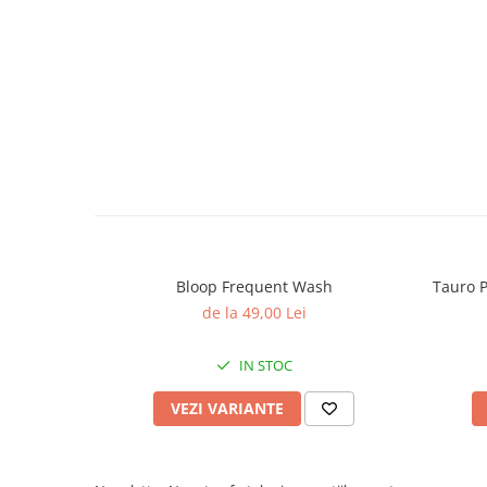
caprior
Lese, Zgarzi & Hamuri
Perii si Piepteni
Produse Igiena si Ingrijire
Saltele cu efect de racire
Suplimente
Bloop Frequent Wash
Tauro P
de la 49,00 Lei
IN STOC
VEZI VARIANTE