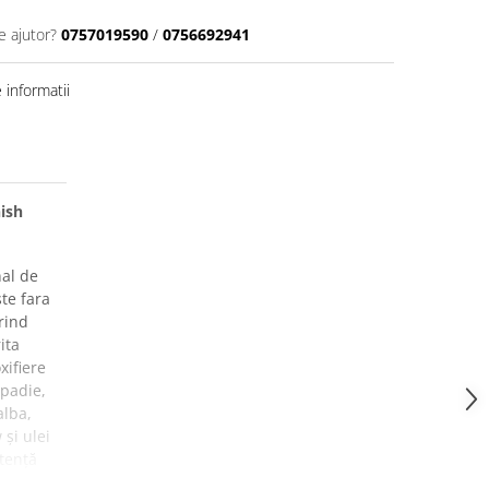
e ajutor?
0757019590
/
0756692941
informatii
ish
al de
ste fara
erind
ita
xifiere
padie,
alba,
și ulei
tență
acțiune