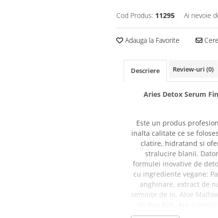
Cod Produs:
11295
Ai nevoie d
Adauga la Favorite
Cere 
Review-uri
(0)
Descriere
Aries Detox Serum Fin
Este un produs profesion
inalta calitate ce se folose
clatire, hidratand si of
stralucire blanii. Dator
formulei inovative de deto
cu ingrediente vegane: Pa
anghinare, extract de n
semințe de in, Aloe Mallow 
de Bao Bab. Are o consis
delicată și cremoasă și o 