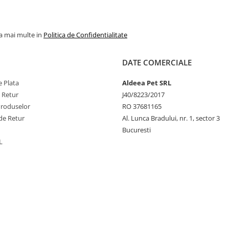
Distribuiti uniform de la r
pana la varf, pe blana usc
umeda. Dupa aplicare, u
la mai multe in
Politica de Confidentialitate
blana.
DATE COMERCIALE
 Plata
Aldeea Pet SRL
e Retur
J40/8223/2017
Produselor
RO 37681165
de Retur
Al. Lunca Bradului, nr. 1, sector 3
Bucuresti
L