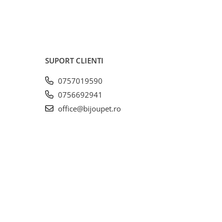
adacina
ata sau
scati
SUPORT CLIENTI
0757019590
0756692941
office@bijoupet.ro