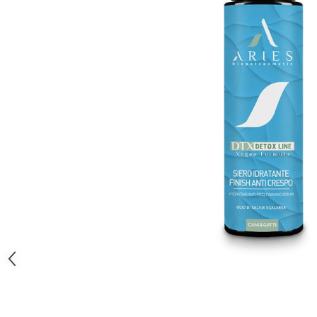
Orijen
Platinum
Prestige
Hrana umeda
Recompense caini
Jucarii
Accesorii
Batoane branza Yak
Castroane si Dozatoare
Culcusuri
Custi si Genti de Transport
Diete veterinare
Hainute
Inghetata
Lemne si coarne de cerb sau