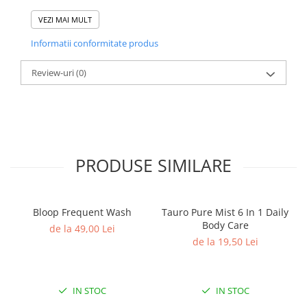
Aqua, sodium lauroyl sarcosinate, sodium
VEZI MAI MULT
cocoamphoacetate, coco-glucoside, cocoamidopropyl
betaine, glycerine, xanthan gum, avena sativa extract,
Informatii conformitate produs
panthenol, Lavandula angustifolia (lavender) oil sodium
benzoate.
Review-uri
(0)
PRODUSE SIMILARE
Bloop Frequent Wash
Tauro Pure Mist 6 In 1 Daily
Body Care
de la 49,00 Lei
de la 19,50 Lei
IN STOC
IN STOC