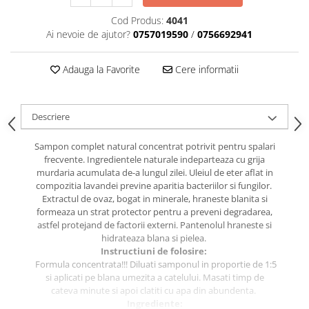
caprior
Cod Produs:
4041
Lese, Zgarzi & Hamuri
Ai nevoie de ajutor?
0757019590
/
0756692941
Perii si Piepteni
Produse Igiena si Ingrijire
Adauga la Favorite
Cere informatii
Saltele cu efect de racire
Suplimente
Descriere
Sampon complet natural concentrat potrivit pentru spalari
frecvente. Ingredientele naturale indeparteaza cu grija
murdaria acumulata de-a lungul zilei. Uleiul de eter aflat in
compozitia lavandei previne aparitia bacteriilor si fungilor.
Extractul de ovaz, bogat in minerale, hraneste blanita si
formeaza un strat protector pentru a preveni degradarea,
astfel protejand de factorii externi. Pantenolul hraneste si
hidrateaza blana si pielea.
Instructiuni de folosire:
Formula concentrata!!! Diluati samponul in proportie de 1:5
si aplicati pe blana umezita a catelului. Masati timp de
cateva minute si apoi clatiti cu apa din abundenta.
Ingrediente: