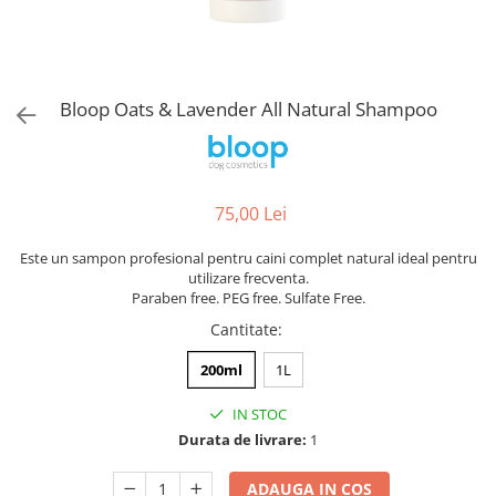
Orijen
Platinum
Prestige
Hrana umeda
Bloop Oats & Lavender All Natural Shampoo
Recompense caini
Jucarii
Accesorii
75,00 Lei
Batoane branza Yak
Este un sampon profesional pentru caini complet natural ideal pentru
Castroane si Dozatoare
utilizare frecventa.
Paraben free. PEG free. Sulfate Free.
Culcusuri
Cantitate
:
Custi si Genti de Transport
200ml
1L
Diete veterinare
Hainute
IN STOC
Durata de livrare:
1
Inghetata
Lemne si coarne de cerb sau
ADAUGA IN COS