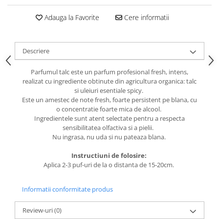
caprior
Lese, Zgarzi & Hamuri
Adauga la Favorite
Cere informatii
Perii si Piepteni
Produse Igiena si Ingrijire
Descriere
Saltele cu efect de racire
Parfumul talc este un parfum profesional fresh, intens,
Suplimente
realizat cu ingrediente obtinute din agricultura organica: talc
si uleiuri esentiale spicy.
Este un amestec de note fresh, foarte persistent pe blana, cu
o concentratie foarte mica de alcool.
Ingredientele sunt atent selectate pentru a respecta
sensibilitatea olfactiva si a pielii.
Nu ingrasa, nu uda si nu pateaza blana.
Instructiuni de folosire:
Aplica 2-3 puf-uri de la o distanta de 15-20cm.
Informatii conformitate produs
Review-uri
(0)