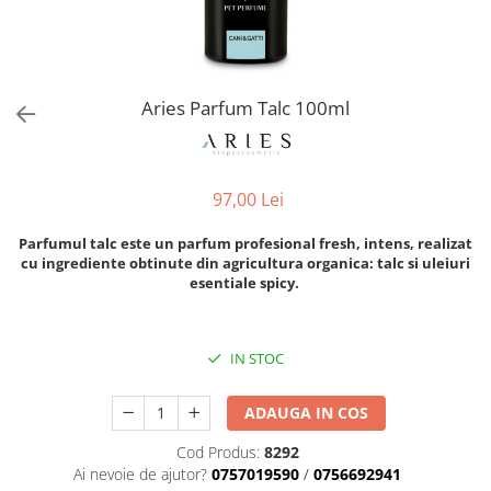
Orijen
Platinum
Prestige
Hrana umeda
Aries Parfum Talc 100ml
Recompense caini
Jucarii
97,00 Lei
Accesorii
Batoane branza Yak
Parfumul talc este un parfum profesional fresh, intens, realizat
cu ingrediente obtinute din agricultura organica: talc si uleiuri
Castroane si Dozatoare
esentiale spicy.
Culcusuri
Custi si Genti de Transport
IN STOC
Diete veterinare
Hainute
ADAUGA IN COS
Inghetata
Cod Produs:
8292
Lemne si coarne de cerb sau
Ai nevoie de ajutor?
0757019590
/
0756692941