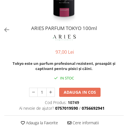
Orijen
Platinum
Prestige
Hrana umeda
ARIES PARFUM TOKYO 100ml
Recompense caini
Jucarii
97,00 Lei
Accesorii
Batoane branza Yak
Tokyo este un parfum profesional rezistent, proaspăt și
captivant pentru pisici și câini.
Castroane si Dozatoare
IN STOC
Culcusuri
Custi si Genti de Transport
ADAUGA IN COS
Diete veterinare
Cod Produs:
10749
Hainute
Ai nevoie de ajutor?
0757019590
/
0756692941
Inghetata
Adauga la Favorite
Cere informatii
Lemne si coarne de cerb sau