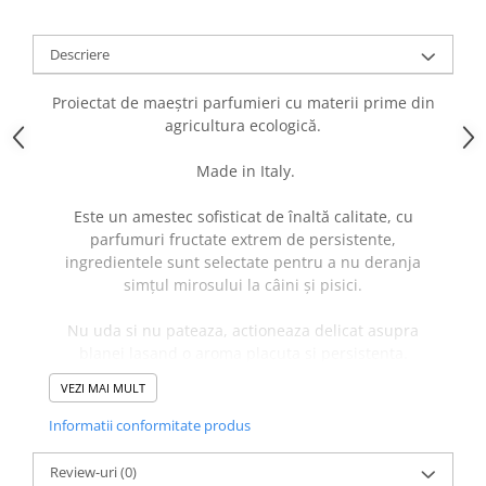
caprior
Lese, Zgarzi & Hamuri
Descriere
Perii si Piepteni
Proiectat de maeștri parfumieri cu materii prime din
Produse Igiena si Ingrijire
agricultura ecologică.
Saltele cu efect de racire
Made in Italy.
Suplimente
Este un amestec sofisticat de înaltă calitate, cu
parfumuri fructate extrem de persistente,
ingredientele sunt selectate pentru a nu deranja
simțul mirosului la câini și pisici.
Nu uda si nu pateaza, actioneaza delicat asupra
blanei lasand o aroma placuta si persistenta.
VEZI MAI MULT
Mod de utilizare: Pulverizati de la o distanta de 15/20
cm pe blana.
Informatii conformitate produs
Avertismente: Nu pulverizați in ochi. A nu se lăsa la
îndemâna copiilor.
Review-uri
(0)