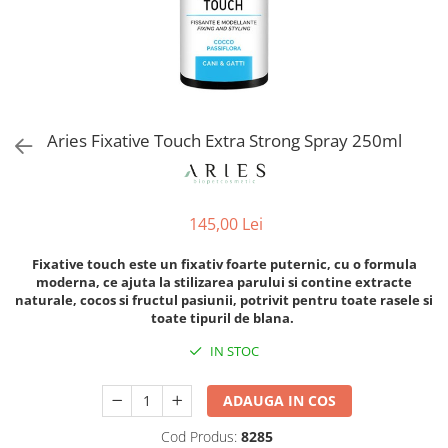
Orijen
Platinum
Prestige
Hrana umeda
Recompense caini
Aries Fixative Touch Extra Strong Spray 250ml
Jucarii
Accesorii
Batoane branza Yak
145,00 Lei
Castroane si Dozatoare
Fixative touch este un fixativ foarte puternic, cu o formula
Culcusuri
moderna, ce ajuta la stilizarea parului si contine extracte
naturale, cocos si fructul pasiunii, potrivit pentru toate rasele si
Custi si Genti de Transport
toate tipuril de blana.
Diete veterinare
IN STOC
Hainute
ADAUGA IN COS
Inghetata
Lemne si coarne de cerb sau
Cod Produs:
8285