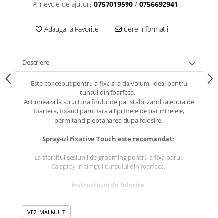
caprior
Ai nevoie de ajutor?
0757019590
/
0756692941
Lese, Zgarzi & Hamuri
Adauga la Favorite
Cere informatii
Perii si Piepteni
Produse Igiena si Ingrijire
Saltele cu efect de racire
Descriere
Suplimente
Este conceput pentru a fixa si a da volum, ideal pentru
tunsul din foarfeca.
Actioneaza la structura firului de par stabilizand taietura de
foarfeca, fixand parul fara a lipi firele de par intre ele,
permitand pieptanarea dupa folosire.
Spray-ul Fixative Touch este recomandat:
La sfarsitul sesiunii de grooming pentru a fixa parul.
Ca spray in timpul tunsului din foarfeca.
Instructiuni de folosire:
Aplica de blana spalata si uscata, in timpul si dupa sesiunea
VEZI MAI MULT
de grooming.