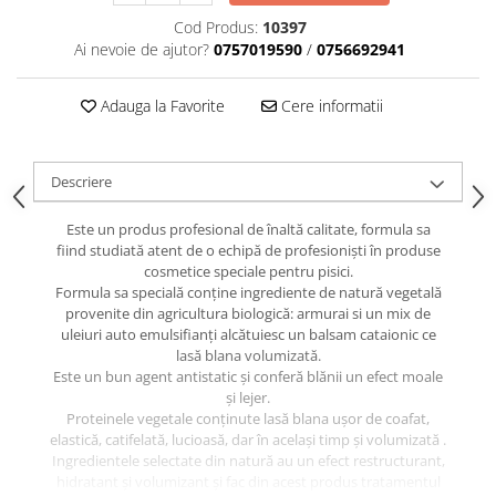
caprior
Cod Produs:
10397
Lese, Zgarzi & Hamuri
Ai nevoie de ajutor?
0757019590
/
0756692941
Perii si Piepteni
Adauga la Favorite
Cere informatii
Produse Igiena si Ingrijire
Saltele cu efect de racire
Suplimente
Descriere
Este un produs profesional de înaltă calitate, formula sa
fiind studiată atent de o echipă de profesioniști în produse
cosmetice speciale pentru pisici.
Formula sa specială conține ingrediente de natură vegetală
provenite din agricultura biologică: armurai si un mix de
uleiuri auto emulsifianți alcătuiesc un balsam cataionic ce
lasă blana volumizată.
Este un bun agent antistatic și conferă blănii un efect moale
și lejer.
Proteinele vegetale conținute lasă blana ușor de coafat,
elastică, catifelată, lucioasă, dar în același timp și volumizată .
Ingredientele selectate din natură au un efect restructurant,
hidratant și volumizant și fac din acest produs tratamentul