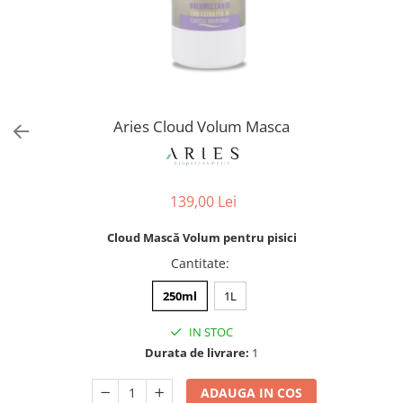
Orijen
Platinum
Prestige
Hrana umeda
Recompense caini
Aries Cloud Volum Masca
Jucarii
Accesorii
Batoane branza Yak
139,00 Lei
Castroane si Dozatoare
Cloud Mască Volum pentru pisici
Culcusuri
Cantitate
:
Custi si Genti de Transport
250ml
1L
Diete veterinare
IN STOC
Hainute
Durata de livrare:
1
Inghetata
Lemne si coarne de cerb sau
ADAUGA IN COS