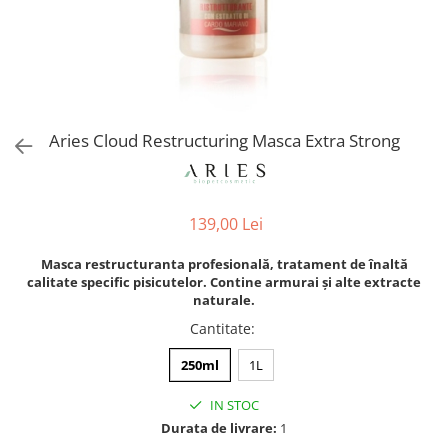
Orijen
Platinum
Prestige
Hrana umeda
Recompense caini
Aries Cloud Restructuring Masca Extra Strong
Jucarii
Accesorii
Batoane branza Yak
139,00 Lei
Castroane si Dozatoare
Masca restructuranta profesională, tratament de înaltă
Culcusuri
calitate specific pisicutelor. Contine armurai și alte extracte
naturale.
Custi si Genti de Transport
Cantitate
:
Diete veterinare
250ml
1L
Hainute
Inghetata
IN STOC
Durata de livrare:
1
Lemne si coarne de cerb sau