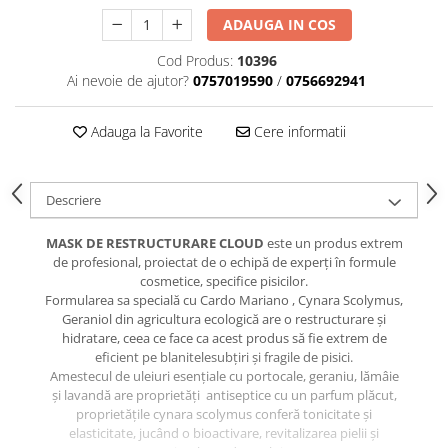
caprior
ADAUGA IN COS
Lese, Zgarzi & Hamuri
Cod Produs:
10396
Perii si Piepteni
Ai nevoie de ajutor?
0757019590
/
0756692941
Produse Igiena si Ingrijire
Saltele cu efect de racire
Adauga la Favorite
Cere informatii
Suplimente
Descriere
MASK DE RESTRUCTURARE CLOUD
este un produs extrem
de profesional, proiectat de o echipă de experți în formule
cosmetice, specifice pisicilor.
Formularea sa specială cu Cardo Mariano , Cynara Scolymus,
Geraniol din agricultura ecologică are o restructurare și
hidratare, ceea ce face ca acest produs să fie extrem de
eficient pe blanitelesubțiri și fragile de pisici.
Amestecul de uleiuri esențiale cu portocale, geraniu, lămâie
și lavandă are proprietăți antiseptice cu un parfum plăcut,
proprietățile cynara scolymus conferă tonicitate și
elasticitate, jucând o bioactivare, revitalizarea pielii și