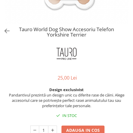
Orijen
Platinum
Prestige
Hrana umeda
Tauro World Dog Show Accesoriu Telefon
Yorkshire Terrier
Recompense caini
Jucarii
Accesorii
Batoane branza Yak
Castroane si Dozatoare
25,00 Lei
Culcusuri
Design exclusivist
Custi si Genti de Transport
Pandantivul prezintă un design unic cu diferite rase de câini. Alege
Diete veterinare
accesoriul care se potrivește perfect rasei animalutului tau sau
preferințelor tale personale.
Hainute
IN STOC
Inghetata
Lemne si coarne de cerb sau
ADAUGA IN COS