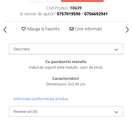
caprior
Cod Produs:
10639
Lese, Zgarzi & Hamuri
Ai nevoie de ajutor?
0757019590
/
0756692941
Perii si Piepteni
Produse Igiena si Ingrijire
Adauga la Favorite
Cere informatii
Saltele cu efect de racire
Suplimente
Descriere
Cu pandantiv metalic
Inelul de suport este metalic, usor de ținut.
Caracteristici:
Dimensiuni: 5x3,36 cm.
Informatii conformitate produs
Review-uri
(0)